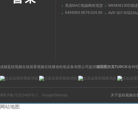
美国MAC电磁阀有现货
WKM08130D描述
55B-24-PE-611JB
HDYAC贺德克电
8494093.9678.024.00
AVP-307-RSD3
工作压力
英国NORGREN电动阀
AZBIL阀门定位
诺冠电磁阀
使用
成都荔枝视频在线观看视频在线播放机电设备有限公司提供
德国图尔克TURCK
各种型
蜀ICP备72323469号-1
GoogleSitemap
关于荔枝视频在
网站地图