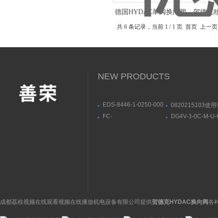
德国HYDAC单阀换向阀，贺德克
系列产品
共 6 条记录，当前 1 / 1 页 首页
NEW PRODUCTS
EDS-8446-1-0250-000
0820215103使
贺德克HYDAC压力变送
国AVENTICS荔
FC-
DG4V-3-0C-M-U-
器基本介绍
黄色换向阀
302P15KT5E20H2XGC
威格士VICKERS
丹麦丹佛斯DANFOSS变
流阀使用特征
频器工作结构
成都荔枝视频在线观看视频在线播放机电设备有限公司提供
贺德克HYDAC换向阀
各